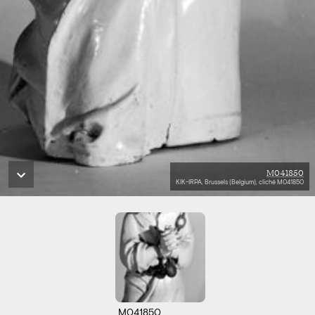
M041850
KIK-IRPA, Brussels (Belgium), cliché M041850
M041850