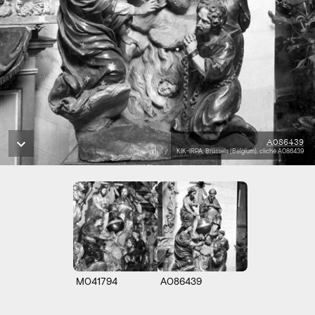
A086439
KIK-IRPA, Brussels (Belgium), cliché A086439
M041794
A086439