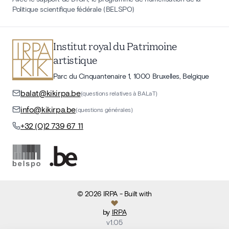
Politique scientifique fédérale (BELSPO)
Institut royal du Patrimoine
artistique
Parc du Cinquantenaire 1, 1000 Bruxelles, Belgique
balat@kikirpa.be
(questions relatives à BALaT)
info@kikirpa.be
(questions générales)
+32 (0)2 739 67 11
©
2026
IRPA
- Built with
by
IRPA
v
1.05