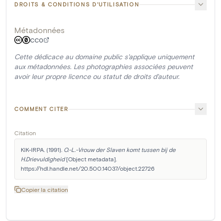
DROITS & CONDITIONS D'UTILISATION
Métadonnées
CC0
Cette dédicace au domaine public s'applique uniquement
aux métadonnées. Les photographies associées peuvent
avoir leur propre licence ou statut de droits d'auteur.
COMMENT CITER
Citation
KIK-IRPA. (1991). 
O.-L.-Vrouw der Slaven komt tussen bij de 
H.Drievuldigheid
 [Object metadata]. 
https://hdl.handle.net/20.500.14037/object.22726
Copier la citation