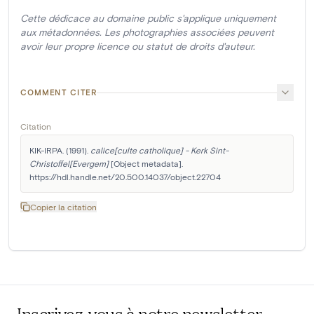
Cette dédicace au domaine public s'applique uniquement
aux métadonnées. Les photographies associées peuvent
avoir leur propre licence ou statut de droits d'auteur.
COMMENT CITER
Citation
KIK-IRPA. (1991). 
calice[culte catholique] - Kerk Sint-
Christoffel[Evergem]
 [Object metadata]. 
https://hdl.handle.net/20.500.14037/object.22704
Copier la citation
Inscrivez-vous à notre newsletter