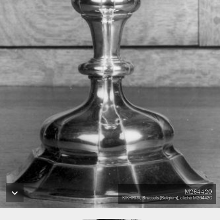
M264420
KIK-IRPA, Brussels (Belgium), cliché M264420