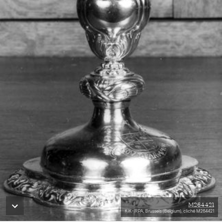
M264421
KIK-IRPA, Brussels (Belgium), cliché M264421