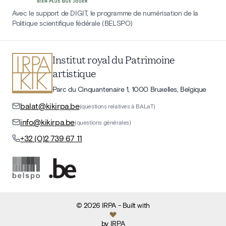
Avec le support de DIGIT, le programme de numérisation de la
Politique scientifique fédérale (BELSPO)
Institut royal du Patrimoine
artistique
Parc du Cinquantenaire 1, 1000 Bruxelles, Belgique
balat@kikirpa.be
(questions relatives à BALaT)
info@kikirpa.be
(questions générales)
+32 (0)2 739 67 11
©
2026
IRPA
- Built with
by
IRPA