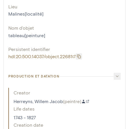
Lieu
Malines[localité]
Nom d'objet
tableau[peinture]
Persistent identifier
hdl:20.500.14037/object.22681
PRODUCTION ET DATATION
Creator
Herreyns, Willem Jacob
(
peintre
)
Life dates
1743 - 1827
Creation date