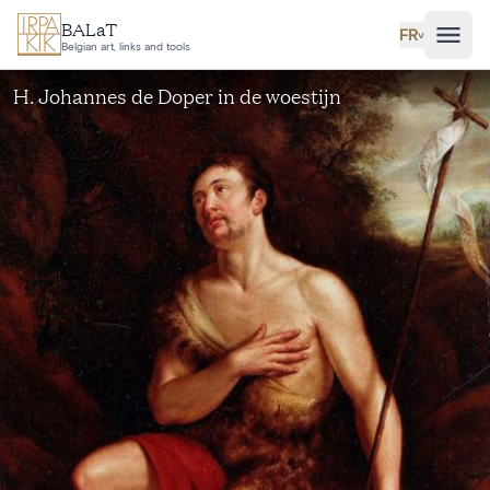
Aller au contenu principal
BALaT
FR
˅
Belgian art, links and tools
H. Johannes de Doper in de woestijn