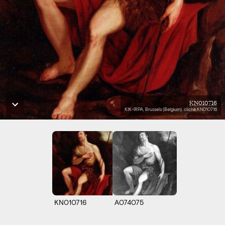
KN010716
KIK-IRPA, Brussels (Belgium), cliché KN010716
KN010716
A074075