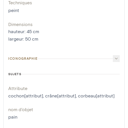
Techniques
peint
Dimensions
hauteur
:
45
cm
largeur
:
50
cm
ICONOGRAPHIE
SUJETS
Attribute
cochon[attribut]
,
crâne[attribut]
,
corbeau[attribut]
nom d'objet
pain