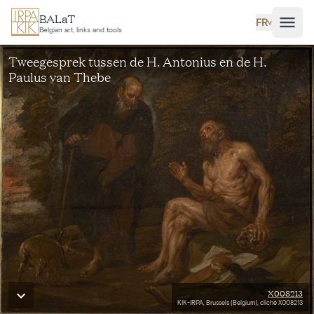
Aller au contenu principal
BALaT
FR
˅
Belgian art, links and tools
Tweegesprek tussen de H. Antonius en de H.
Paulus van Thebe
X008213
KIK-IRPA, Brussels (Belgium), cliché X008213