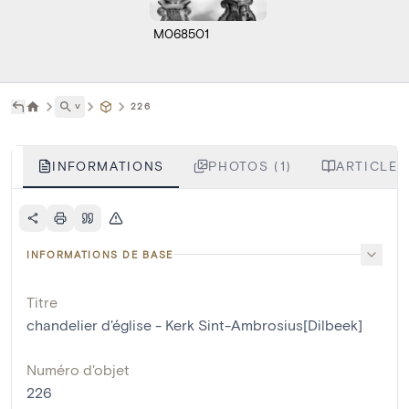
M068501
˅
226
INFORMATIONS
PHOTOS (1)
ARTICLES
INFORMATIONS DE BASE
Titre
chandelier d'église - Kerk Sint-Ambrosius[Dilbeek]
Numéro d'objet
226