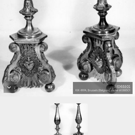
M068501
KIK-IRPA, Brussels (Belgium), cliché M068501