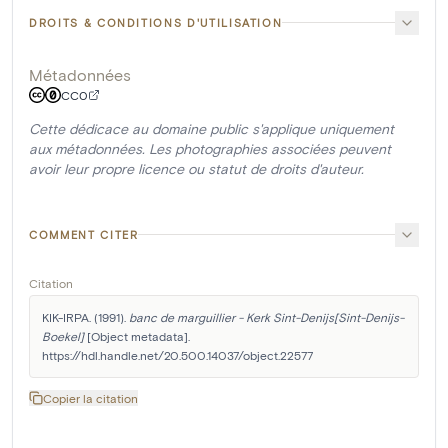
DROITS & CONDITIONS D'UTILISATION
Métadonnées
CC0
Cette dédicace au domaine public s'applique uniquement
aux métadonnées. Les photographies associées peuvent
avoir leur propre licence ou statut de droits d'auteur.
COMMENT CITER
Citation
KIK-IRPA. (1991). 
banc de marguillier - Kerk Sint-Denijs[Sint-Denijs-
Boekel]
 [Object metadata]. 
https://hdl.handle.net/20.500.14037/object.22577
Copier la citation