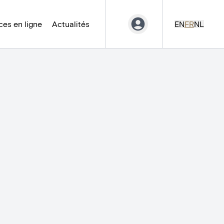
es en ligne
Actualités
EN
FR
NL