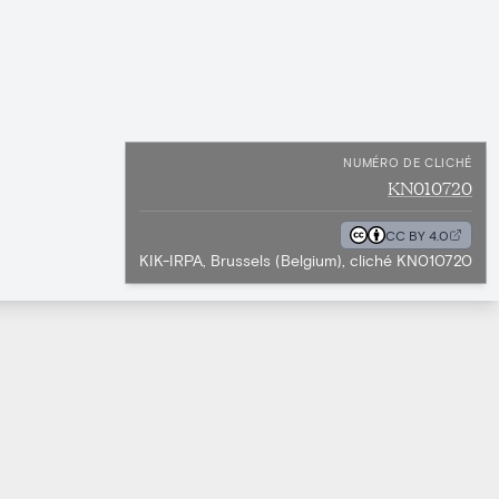
NUMÉRO DE CLICHÉ
KN010720
CC BY 4.0
KIK-IRPA, Brussels (Belgium), cliché KN010720