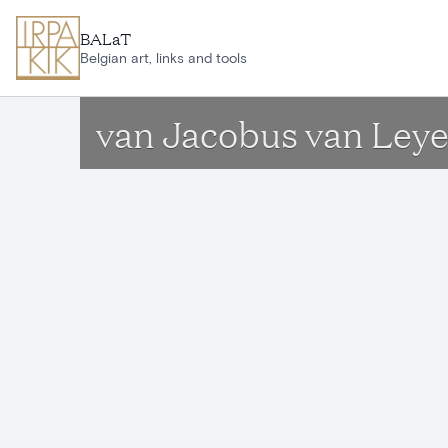
Aller au contenu principal
BALaT
Belgian art, links and tools
van Jacobus van Ley