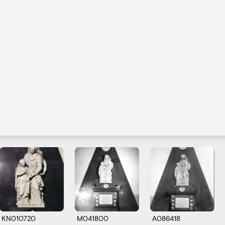
KN010720
M041800
A086418