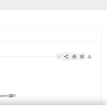
helen]