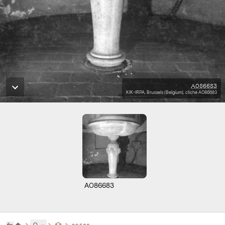
A086683
KIK-IRPA, Brussels (Belgium), cliché A086683
A086683