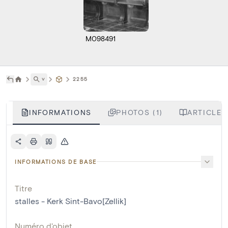
M098491
˅
2255
INFORMATIONS
PHOTOS (1)
ARTICLES
INFORMATIONS DE BASE
Titre
stalles - Kerk Sint-Bavo[Zellik]
Numéro d'objet