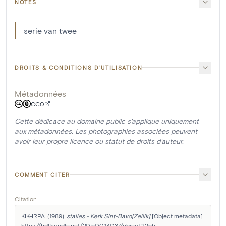
NOTES
serie van twee
DROITS & CONDITIONS D'UTILISATION
Métadonnées
CC0
Cette dédicace au domaine public s'applique uniquement
aux métadonnées. Les photographies associées peuvent
avoir leur propre licence ou statut de droits d'auteur.
COMMENT CITER
Citation
KIK-IRPA. (1989). 
stalles - Kerk Sint-Bavo[Zellik]
 [Object metadata]. 
https://hdl.handle.net/20.500.14037/object.2255