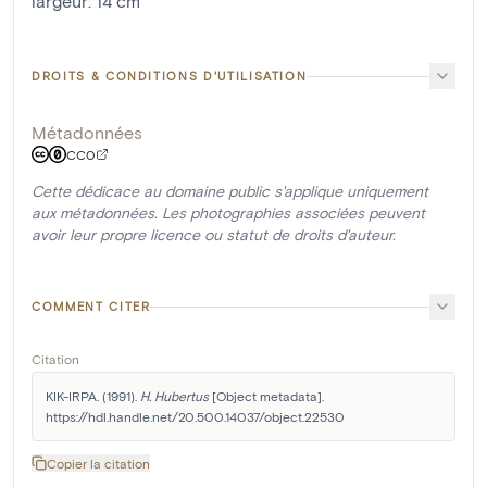
largeur
:
14
cm
DROITS & CONDITIONS D'UTILISATION
Métadonnées
CC0
Cette dédicace au domaine public s'applique uniquement
aux métadonnées. Les photographies associées peuvent
avoir leur propre licence ou statut de droits d'auteur.
COMMENT CITER
Citation
KIK-IRPA. (1991). 
H. Hubertus
 [Object metadata]. 
https://hdl.handle.net/20.500.14037/object.22530
Copier la citation