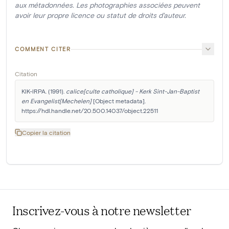
aux métadonnées. Les photographies associées peuvent
avoir leur propre licence ou statut de droits d'auteur.
COMMENT CITER
Citation
KIK-IRPA. (1991). 
calice[culte catholique] - Kerk Sint-Jan-Baptist 
en Evangelist[Mechelen]
 [Object metadata]. 
https://hdl.handle.net/20.500.14037/object.22511
Copier la citation
Inscrivez-vous à notre newsletter