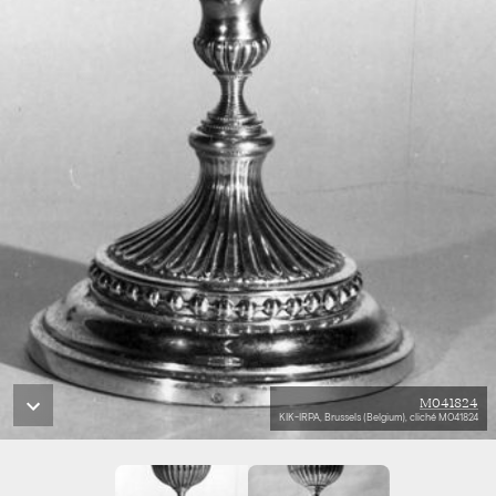
M041824
KIK-IRPA, Brussels (Belgium), cliché M041824