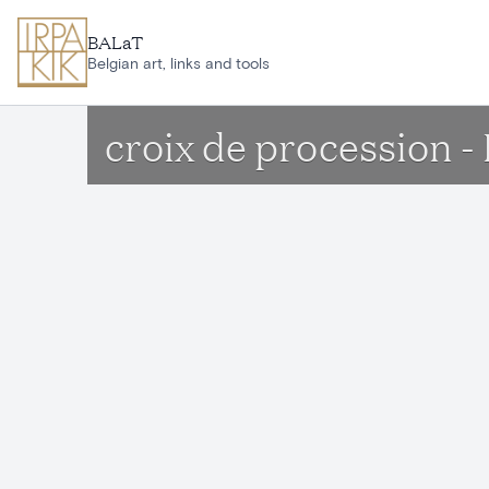
Aller au contenu principal
BALaT
Belgian art, links and tools
croix de procession 