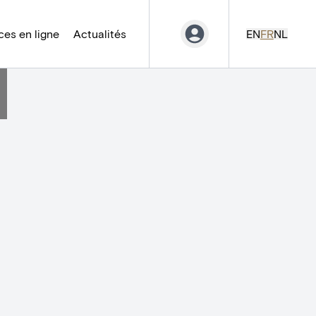
es en ligne
Actualités
EN
FR
NL