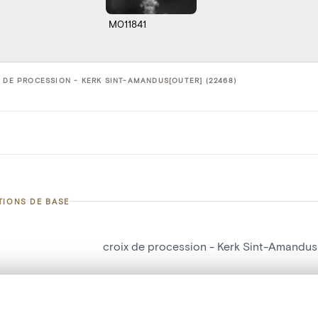
M011841
 DE PROCESSION - KERK SINT-AMANDUS[OUTER] (22468)
TIONS DE BASE
croix de procession - Kerk Sint-Amandus
d'objet
22468
on
Kerk Sint-Amandus[Outer]