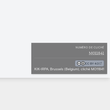
NUMÉRO DE CLICHÉ
M011841
CC BY 4.0
KIK-IRPA, Brussels (Belgium), cliché M011841