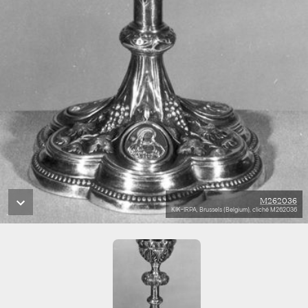
M262036
KIK-IRPA, Brussels (Belgium), cliché M262036