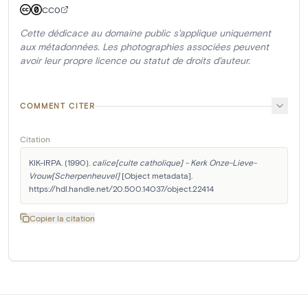
CC0
Cette dédicace au domaine public s'applique uniquement
aux métadonnées. Les photographies associées peuvent
avoir leur propre licence ou statut de droits d'auteur.
COMMENT CITER
Citation
KIK-IRPA. (1990). 
calice[culte catholique] - Kerk Onze-Lieve-
Vrouw[Scherpenheuvel]
 [Object metadata]. 
https://hdl.handle.net/20.500.14037/object.22414
Copier la citation