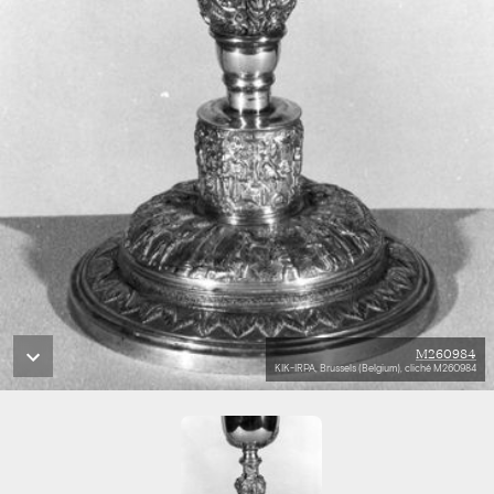
M260984
KIK-IRPA, Brussels (Belgium), cliché M260984