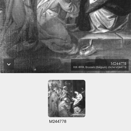
M244778
KIK-IRPA, Brussels (Belgium), cliché M244778
M244778