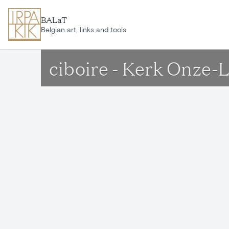
Aller au contenu principal
BALaT
Belgian art, links and tools
ciboire - Kerk Onze-