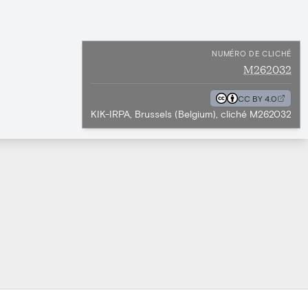
NUMÉRO DE CLICHÉ
M262032
CC BY 4.0
KIK-IRPA, Brussels (Belgium), cliché M262032