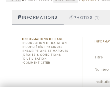
INFORMATIONS
PHOTOS (1)
INFORMATIONS DE BASE
INFORMA
PRODUCTION ET DATATION
PROPRIÉTÉS PHYSIQUES
INSCRIPTIONS ET MARQUES
DROITS & CONDITIONS
Titre
D'UTILISATION
COMMENT CITER
Numéro 
Instituti
Lieu
0/50 photos
SÉLECTION À COMPARER
Alignez vos images pour les comparer côte à cô
Nom d'o
Vous pouvez rouvrir cette sélection à tout moment via « 