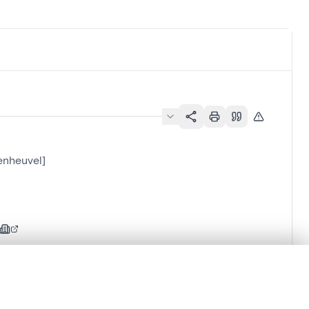
enheuvel]
lacement synchronisés.