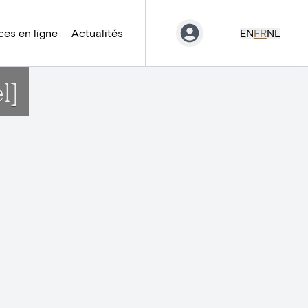
es en ligne
Actualités
EN
FR
NL
l]