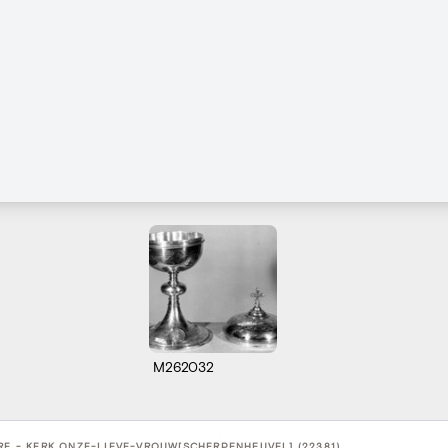
M262032
RE - KERK ONZE-LIEVE-VROUW[SCHERPENHEUVEL] (22381)