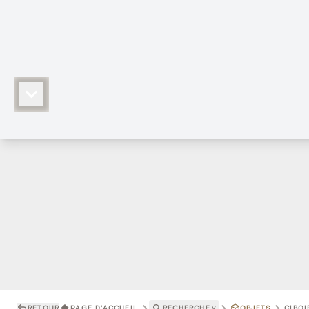
RETOUR
PAGE D'ACCUEIL
RECHERCHE
˅
OBJETS
CIBOI