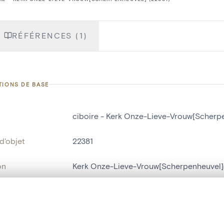
RÉFÉRENCES (1)
TIONS DE BASE
ciboire - Kerk Onze-Lieve-Vrouw[Scherp
d'objet
22381
on
Kerk Onze-Lieve-Vrouw[Scherpenheuvel]
Scherpenheuvel
te, en superposition ou avec un rideau coulissant — avec zoom et dép
bjet
ciboire
Ma sélection » dans le menu.