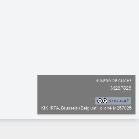
NUMÉRO DE CLICHÉ
M257825
CC BY 4.0
KIK-IRPA, Brussels (Belgium), cliché M257825