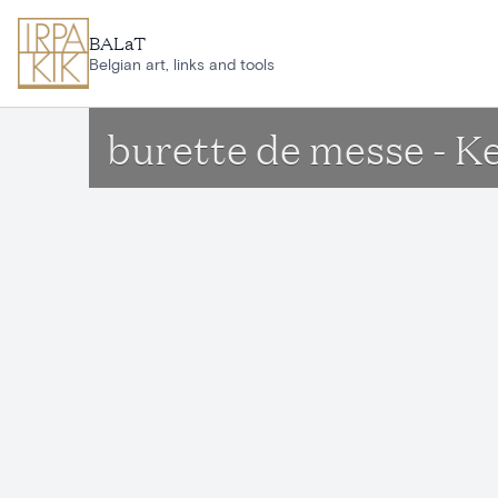
Aller au contenu principal
BALaT
Belgian art, links and tools
burette de messe - 