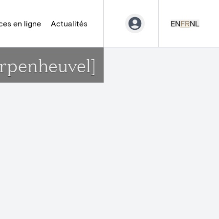
es en ligne
Actualités
EN
FR
NL
erpenheuvel]