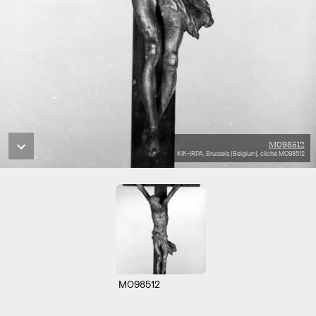
M098512
KIK-IRPA, Brussels (Belgium), cliché M098512
M098512