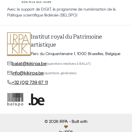
Avec le support de DIGIT, le programme de numérisation de la
Politique scientifique fédérale (BELSPO)
Institut royal du Patrimoine
artistique
Parc du Cinquantenaire 1, 1000 Bruxelles, Belgique
balat@kikirpa.be
(questions relatives à BALaT)
info@kikirpa.be
(questions générales)
+32 (0)2 739 67 11
©
2026
IRPA
- Built with
by
IRPA