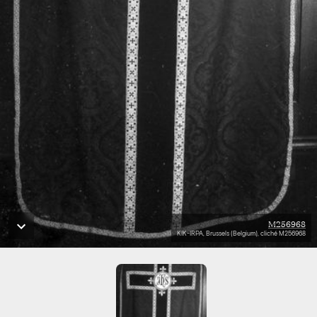
M256968
KIK-IRPA, Brussels (Belgium), cliché M256968