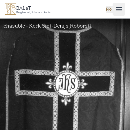
Aller au contenu principal
BALaT
FR
˅
Belgian art, links and tools
chasuble - Kerk Sint-Denijs[Roborst]