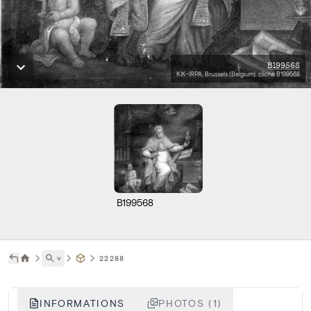
B199568
KIK-IRPA, Brussels (Belgium), cliché B199568
B199568
˅
22288
INFORMATIONS
PHOTOS (1)