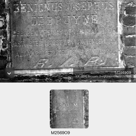
M256909
KIK-IRPA, Brussels (Belgium), cliché M256909
M256909