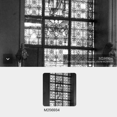
M256934
KIK-IRPA, Brussels (Belgium), cliché M256934
M256934