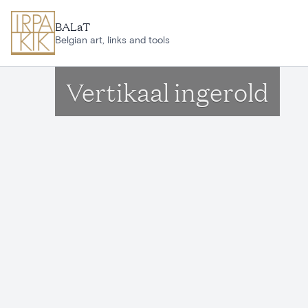
Aller au contenu principal
BALaT
Belgian art, links and tools
Vertikaal ingerold