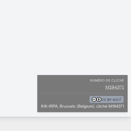
NUMÉRO DE CLICHÉ
M194371
CC BY 4.0
KIK-IRPA, Brussels (Belgium), cliché M194371