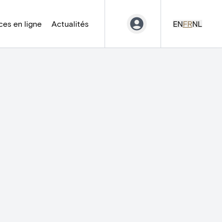
es en ligne
Actualités
EN
FR
NL