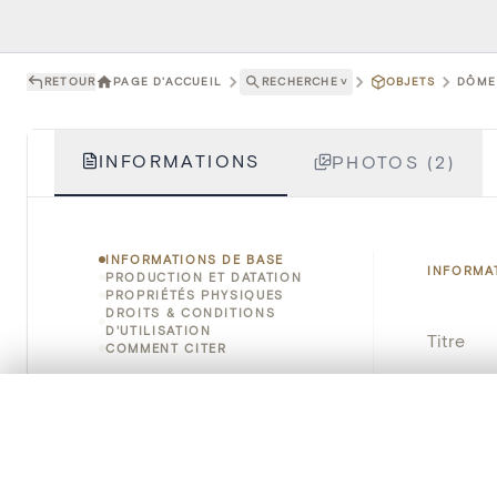
RETOUR
PAGE D'ACCUEIL
RECHERCHE
˅
OBJETS
DÔME 
INFORMATIONS
PHOTOS (2)
INFORMATIONS DE BASE
INFORMA
PRODUCTION ET DATATION
PROPRIÉTÉS PHYSIQUES
DROITS & CONDITIONS
D'UTILISATION
Titre
COMMENT CITER
Numéro 
0/50 photos
SÉLECTION À COMPARER
Alignez vos images pour les comparer côte à cô
Instituti
Vous pouvez rouvrir cette sélection à tout moment via « 