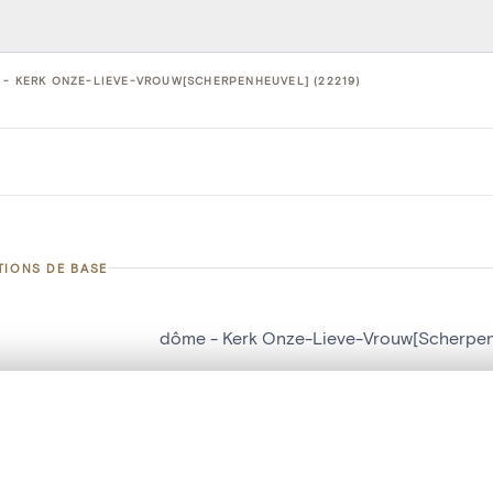
- KERK ONZE-LIEVE-VROUW[SCHERPENHEUVEL] (22219)
TIONS DE BASE
dôme - Kerk Onze-Lieve-Vrouw[Scherpen
d'objet
22219
te, en superposition ou avec un rideau coulissant — avec zoom et dép
on
Kerk Onze-Lieve-Vrouw[Scherpenheuvel]
Ma sélection » dans le menu.