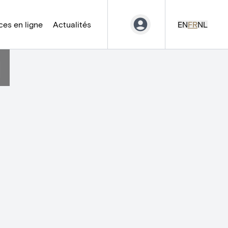
es en ligne
Actualités
EN
FR
NL
]