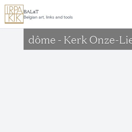
Aller au contenu principal
BALaT
Belgian art, links and tools
dôme - Kerk Onze-Li