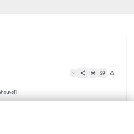
heuvel]
lacement synchronisés.