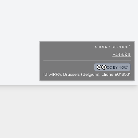
NUMÉRO DE CLICHÉ
E018531
CC BY 4.0
KIK-IRPA, Brussels (Belgium), cliché E018531