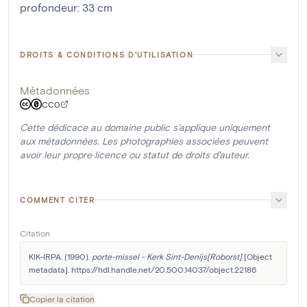
profondeur
:
33
cm
DROITS & CONDITIONS D'UTILISATION
Métadonnées
CC0
Cette dédicace au domaine public s'applique uniquement
aux métadonnées. Les photographies associées peuvent
avoir leur propre licence ou statut de droits d'auteur.
COMMENT CITER
Citation
KIK-IRPA. (1990). 
porte-missel - Kerk Sint-Denijs[Roborst]
 [Object 
metadata]. https://hdl.handle.net/20.500.14037/object.22186
Copier la citation