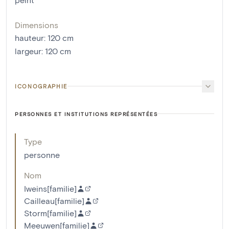
Dimensions
hauteur
:
120
cm
largeur
:
120
cm
ICONOGRAPHIE
PERSONNES ET INSTITUTIONS REPRÉSENTÉES
Type
personne
Nom
Iweins[familie]
Cailleau[familie]
Storm[familie]
Meeuwen[familie]