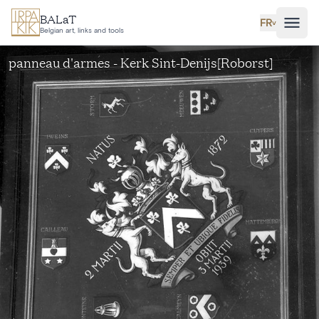
Aller au contenu principal
BALaT
FR
˅
Belgian art, links and tools
panneau d'armes - Kerk Sint-Denijs[Roborst]