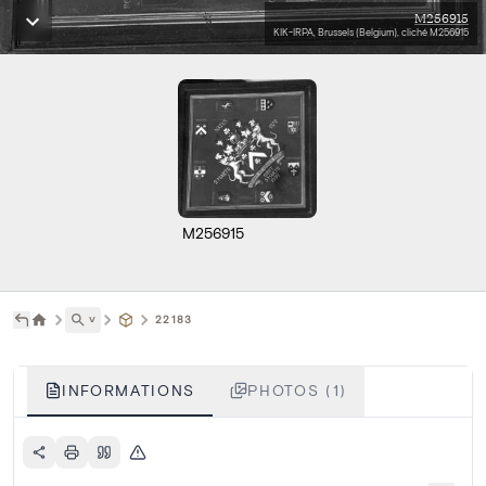
M256915
KIK-IRPA, Brussels (Belgium), cliché M256915
M256915
˅
22183
INFORMATIONS
PHOTOS (1)