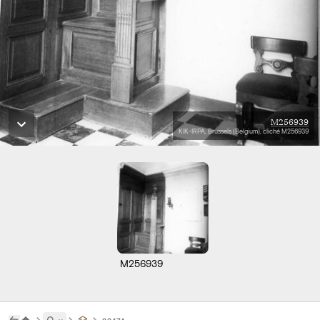
M256939
KIK-IRPA, Brussels (Belgium), cliché M256939
M256939