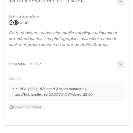
DROITS & CONDITIONS D'UTILISATION
Métadonnées
CC0
Cette dédicace au domaine public s'applique uniquement
aux métadonnées. Les photographies associées peuvent
avoir leur propre licence ou statut de droits d'auteur.
COMMENT CITER
Citation
KIK-IRPA. (1990). 
Böhner A
 [Object metadata]. 
https://hdl.handle.net/20.500.14037/object.22163
Copier la citation