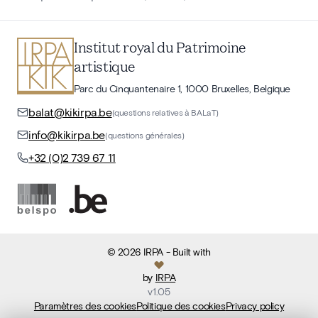
Institut royal du Patrimoine
artistique
Parc du Cinquantenaire 1, 1000 Bruxelles, Belgique
balat@kikirpa.be
(questions relatives à BALaT)
info@kikirpa.be
(questions générales)
+32 (0)2 739 67 11
©
2026
IRPA
- Built with
by
IRPA
v
1.05
Paramètres des cookies
Politique des cookies
Privacy policy