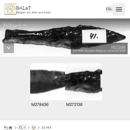
Aller au contenu principal
BALaT
FR
˅
Belgian art, links and tools
Böhner A
M272138
KIK-IRPA, Brussels (Belgium), cliché M272138
M278436
M272138
˅
22163