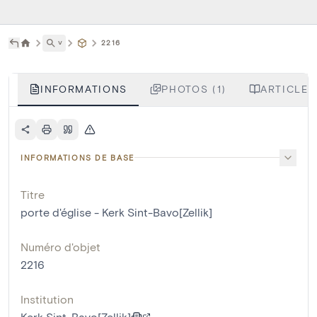
˅
2216
INFORMATIONS
PHOTOS (1)
ARTICLES
INFORMATIONS DE BASE
Titre
porte d'église - Kerk Sint-Bavo[Zellik]
Numéro d'objet
2216
Institution
Kerk Sint-Bavo[Zellik]