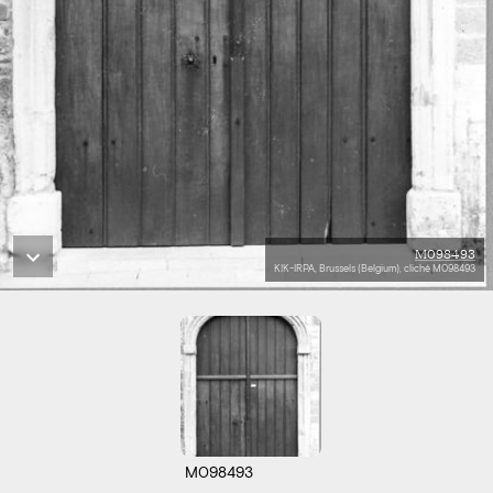
M098493
KIK-IRPA, Brussels (Belgium), cliché M098493
M098493