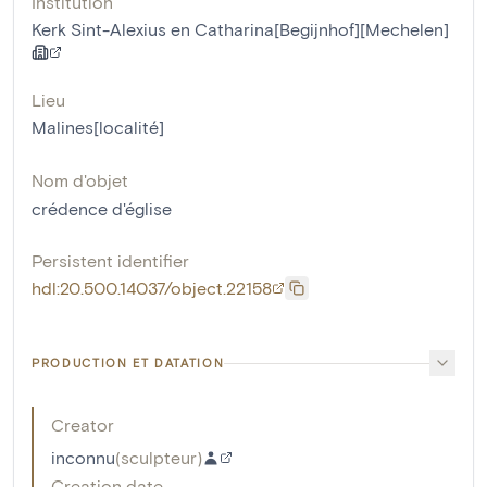
Institution
Kerk Sint-Alexius en Catharina[Begijnhof][Mechelen]
Lieu
Malines[localité]
Nom d'objet
crédence d'église
Persistent identifier
hdl:20.500.14037/object.22158
PRODUCTION ET DATATION
Creator
inconnu
(
sculpteur
)
Creation date