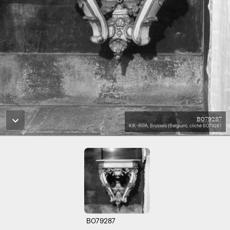
B079287
KIK-IRPA, Brussels (Belgium), cliché B079287
B079287