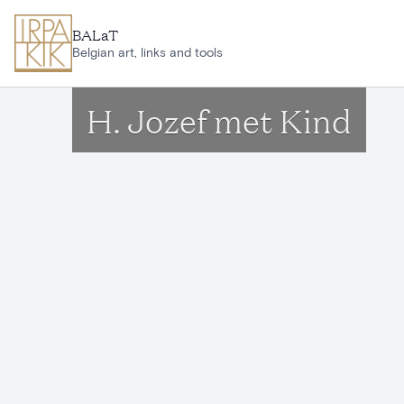
Aller au contenu principal
BALaT
Belgian art, links and tools
H. Jozef met Kind