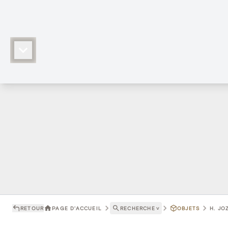
RETOUR
PAGE D'ACCUEIL
RECHERCHE
˅
OBJETS
H. JO