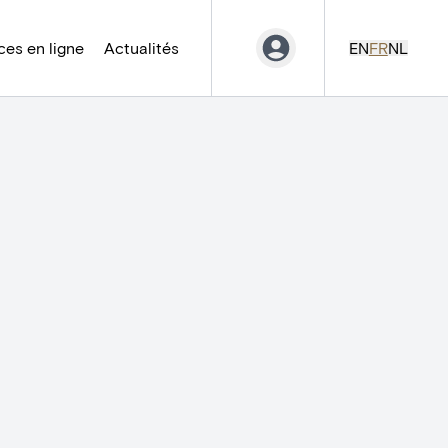
es en ligne
Actualités
EN
FR
NL