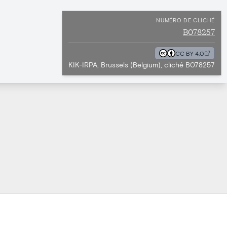
NUMÉRO DE CLICHÉ
B078257
CC BY 4.0
KIK-IRPA, Brussels (Belgium), cliché B078257