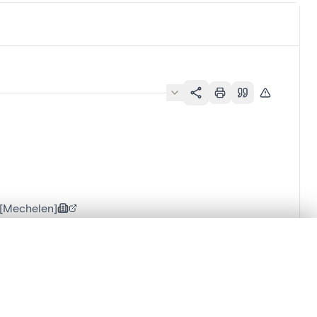
][Mechelen]
lacement synchronisés.