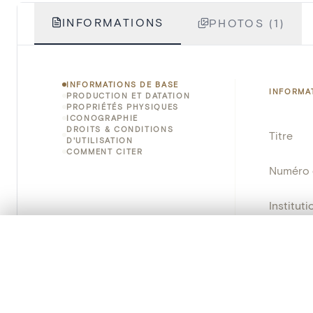
INFORMATIONS
PHOTOS (1)
INFORMATIONS DE BASE
INFORMA
PRODUCTION ET DATATION
PROPRIÉTÉS PHYSIQUES
ICONOGRAPHIE
DROITS & CONDITIONS
Titre
D'UTILISATION
COMMENT CITER
Numéro 
Instituti
0/50 photos
SÉLECTION À COMPARER
Lieu
Alignez vos images pour les comparer côte à cô
Nom d'o
Vous pouvez rouvrir cette sélection à tout moment via « 
Persisten