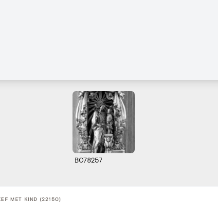
B078257
ZEF MET KIND (22150)