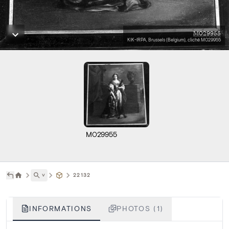
M029955
KIK-IRPA, Brussels (Belgium), cliché M029955
M029955
˅
22132
INFORMATIONS
PHOTOS (1)