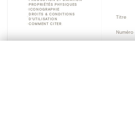
PROPRIÉTÉS PHYSIQUES
ICONOGRAPHIE
DROITS & CONDITIONS
Titre
D'UTILISATION
COMMENT CITER
Numéro 
Instituti
0/50 photos
SÉLECTION À COMPARER
Alignez vos images pour les comparer côte à cô
Lieu
Vous pouvez rouvrir cette sélection à tout moment via « 
Nom d'o
Votre sélection à comparer es
Persisten
Tout effacer
PRODUCT