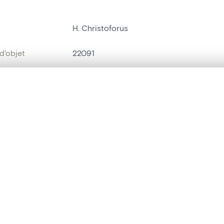
H. Christoforus
d'objet
22091
on
Kerk Sint-Alexius en Catharina[Begijnhof
te, en superposition ou avec un rideau coulissant — avec zoom et dép
Malines[localité]
Ma sélection » dans le menu.
bjet
tableau[peinture]
t vide. Ajoutez des photos depuis les résultats de recherche ou les p
t identifier
hdl:20.500.14037/object.22091
ION ET DATATION