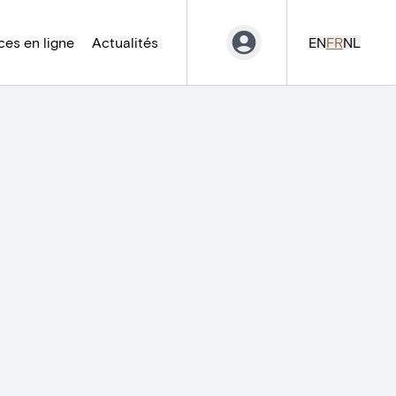
es en ligne
Actualités
EN
FR
NL