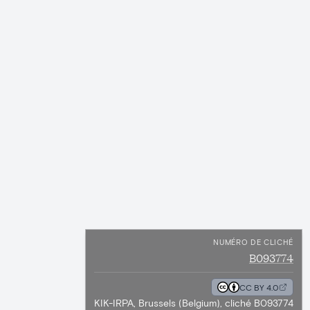
NUMÉRO DE CLICHÉ
B093774
CC BY 4.0
KIK-IRPA, Brussels (Belgium), cliché B093774