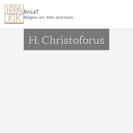
Aller au contenu principal
BALaT
Belgian art, links and tools
H. Christoforus