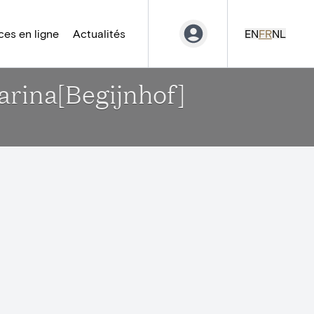
es en ligne
Actualités
EN
FR
NL
arina[Begijnhof]