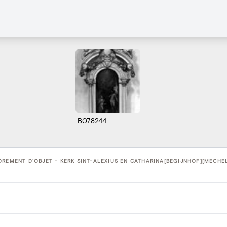
B078244
REMENT D'OBJET - KERK SINT-ALEXIUS EN CATHARINA[BEGIJNHOF][MECHEL