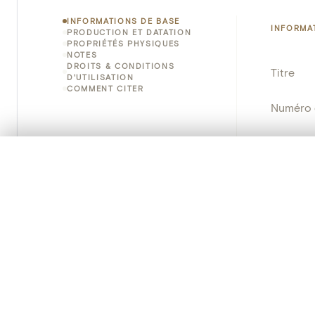
INFORMATIONS DE BASE
INFORMA
PRODUCTION ET DATATION
PROPRIÉTÉS PHYSIQUES
NOTES
DROITS & CONDITIONS
Titre
D'UTILISATION
COMMENT CITER
Numéro 
Instituti
0/50 photos
SÉLECTION À COMPARER
Lieu
Alignez vos images pour les comparer côte à cô
Vous pouvez rouvrir cette sélection à tout moment via « 
Nom d'o
Votre sélection à comparer es
Persisten
Tout effacer