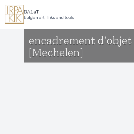
Aller au contenu principal
BALaT
Belgian art, links and tools
encadrement d'objet 
[Mechelen]