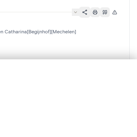
en Catharina[Begijnhof][Mechelen]
][Mechelen]
lacement synchronisés.
ages de détail pour commencer.
Comparer dans la visionneuse avancée