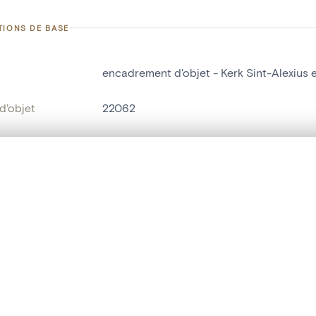
TIONS DE BASE
encadrement d'objet - Kerk Sint-Alexius 
d'objet
22062
on
Kerk Sint-Alexius en Catharina[Begijnhof
Malines[localité]
te, en superposition ou avec un rideau coulissant — avec zoom et dép
Ma sélection » dans le menu.
bjet
encadrement d'objet
t vide. Ajoutez des photos depuis les résultats de recherche ou les p
t identifier
hdl:20.500.14037/object.22062