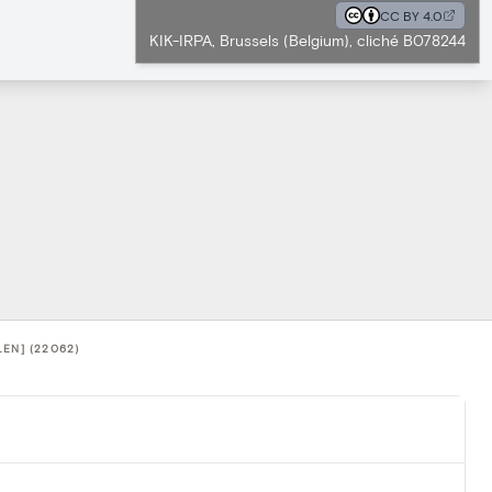
CC BY 4.0
KIK-IRPA, Brussels (Belgium), cliché B078244
EN] (22062)