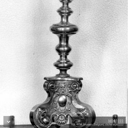
M262222
KIK-IRPA, Brussels (Belgium), cliché M262222