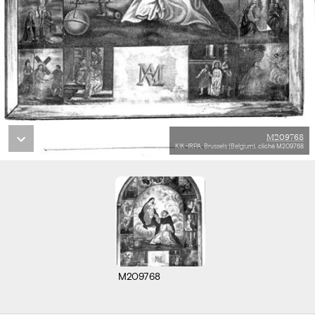
M209768
KIK-IRPA, Brussels (Belgium), cliché M209768
M209768