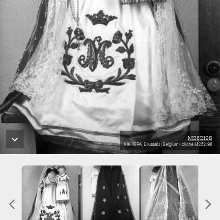
M262198
KIK-IRPA, Brussels (Belgium), cliché M262198