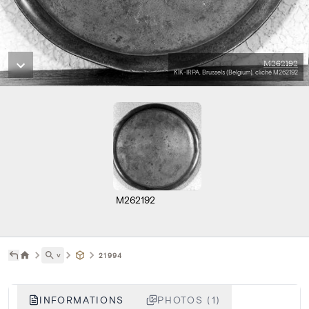
M262192
KIK-IRPA, Brussels (Belgium), cliché M262192
M262192
˅
21994
INFORMATIONS
PHOTOS (1)