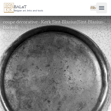
Aller au contenu principal
BALaT
FR
˅
Belgian art, links and tools
coupe décorative - Kerk Sint-Blasius[Sint-Blasius-
Boekel]