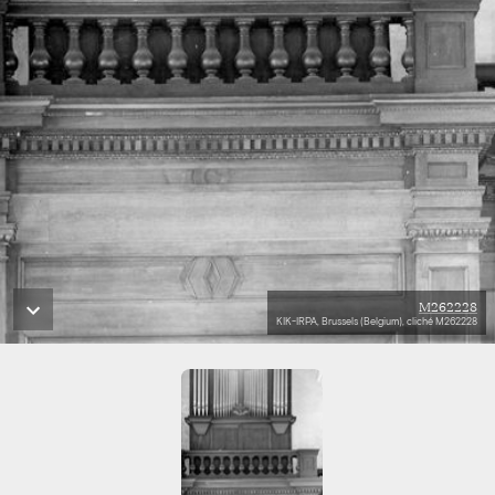
M262228
KIK-IRPA, Brussels (Belgium), cliché M262228