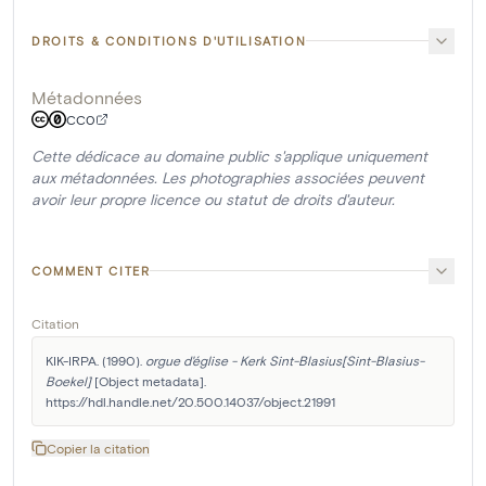
DROITS & CONDITIONS D'UTILISATION
Métadonnées
CC0
Cette dédicace au domaine public s'applique uniquement
aux métadonnées. Les photographies associées peuvent
avoir leur propre licence ou statut de droits d'auteur.
COMMENT CITER
Citation
KIK-IRPA. (1990). 
orgue d'église - Kerk Sint-Blasius[Sint-Blasius-
Boekel]
 [Object metadata]. 
https://hdl.handle.net/20.500.14037/object.21991
Copier la citation