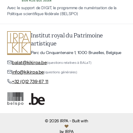
Avec le support de DIGIT, le programme de numérisation de la
Politique scientifique fédérale (BELSPO)
Institut royal du Patrimoine
artistique
Parc du Cinquantenaire 1, 1000 Bruxelles, Belgique
balat@kikirpa.be
(questions relatives à BALaT)
info@kikirpa.be
(questions générales)
+32 (0)2 739 67 11
©
2026
IRPA
- Built with
by
IRPA