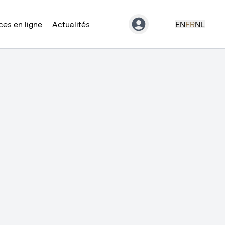
es en ligne
Actualités
EN
FR
NL