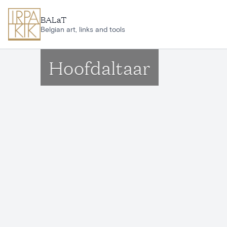
Aller au contenu principal
BALaT
Belgian art, links and tools
Hoofdaltaar