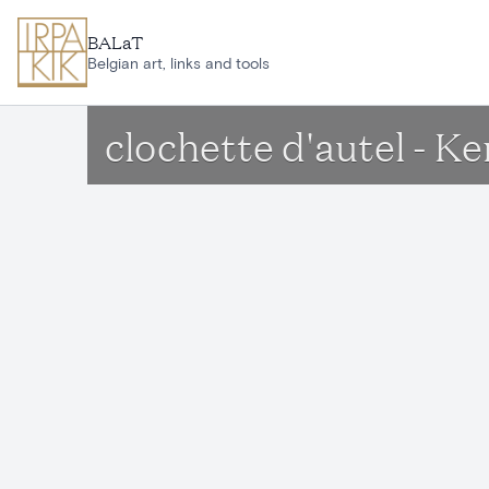
Aller au contenu principal
BALaT
Belgian art, links and tools
clochette d'autel - K