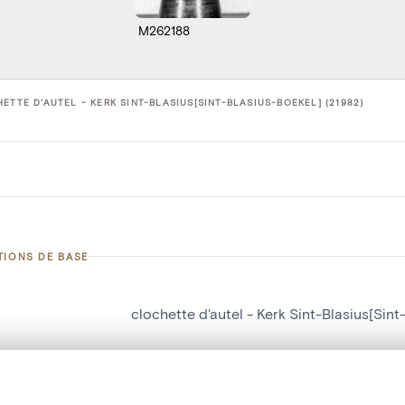
M262188
ETTE D'AUTEL - KERK SINT-BLASIUS[SINT-BLASIUS-BOEKEL] (21982)
TIONS DE BASE
clochette d'autel - Kerk Sint-Blasius[Sint
d'objet
21982
on
Kerk Sint-Blasius[Sint-Blasius-Boekel]