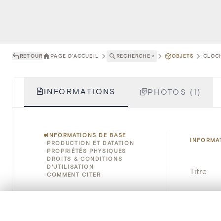
RETOUR
PAGE D'ACCUEIL
RECHERCHE
˅
OBJETS
CLOCH
INFORMATIONS
PHOTOS (1)
INFORMATIONS DE BASE
INFORMA
PRODUCTION ET DATATION
PROPRIÉTÉS PHYSIQUES
DROITS & CONDITIONS
D'UTILISATION
Titre
COMMENT CITER
Numéro 
0/50 photos
SÉLECTION À COMPARER
Instituti