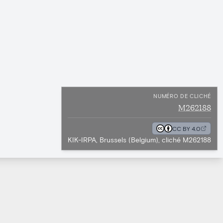
NUMÉRO DE CLICHÉ
M262188
CC BY 4.0
KIK-IRPA, Brussels (Belgium), cliché M262188