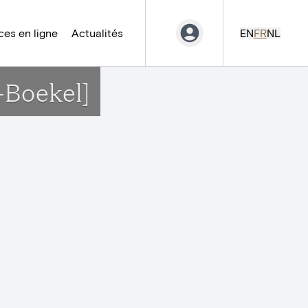
es en ligne
Actualités
EN
FR
NL
s-Boekel]