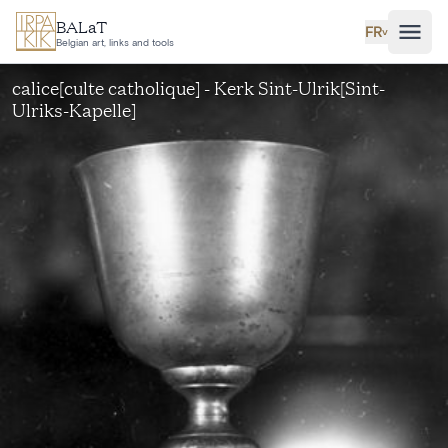
Aller au contenu principal
BALaT
FR
˅
Belgian art, links and tools
calice[culte catholique] - Kerk Sint-Ulrik[Sint-
Ulriks-Kapelle]