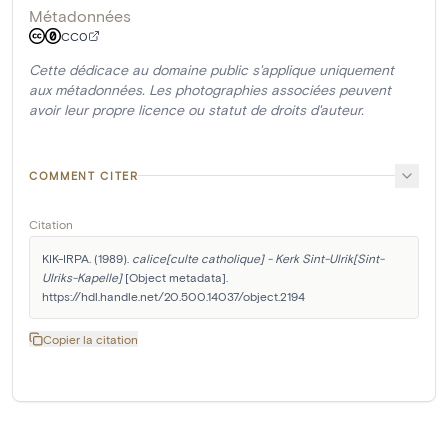
Métadonnées
CC0
Cette dédicace au domaine public s'applique uniquement
aux métadonnées. Les photographies associées peuvent
avoir leur propre licence ou statut de droits d'auteur.
COMMENT CITER
Citation
KIK-IRPA. (1989). 
calice[culte catholique] - Kerk Sint-Ulrik[Sint-
Ulriks-Kapelle]
 [Object metadata]. 
https://hdl.handle.net/20.500.14037/object.2194
Copier la citation