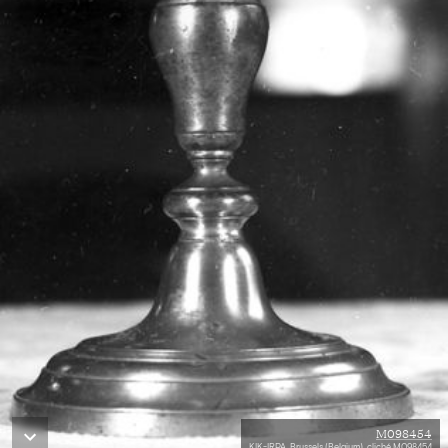
M098454
KIK-IRPA, Brussels (Belgium), cliché M098454