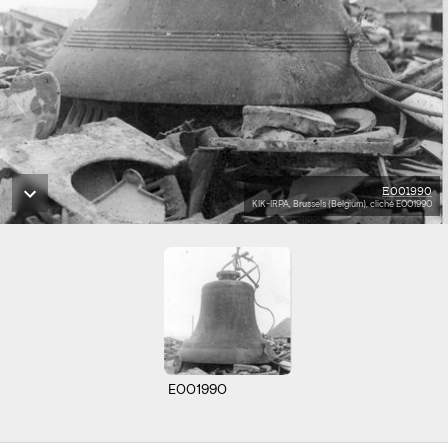
E001990
KIK-IRPA, Brussels (Belgium), cliché E001990
E001990