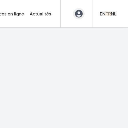
es en ligne
Actualités
EN
FR
NL