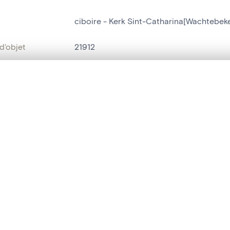
ciboire - Kerk Sint-Catharina[Wachtebek
d'objet
21912
on
Kerk Sint-Catharina[Wachtebeke]
te, en superposition ou avec un rideau coulissant — avec zoom et dép
Wachtebeke
Ma sélection » dans le menu.
bjet
ciboire
t vide. Ajoutez des photos depuis les résultats de recherche ou les p
t identifier
hdl:20.500.14037/object.21912
ION ET DATATION