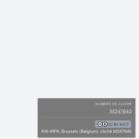
NUMÉRO DE CLICHÉ
M247643
CC BY 4.0
KIK-IRPA, Brussels (Belgium), cliché M247643