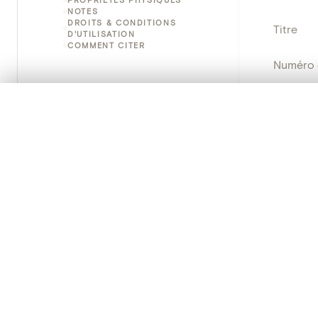
NOTES
DROITS & CONDITIONS
Titre
D'UTILISATION
COMMENT CITER
Numéro 
Instituti
0/50 photos
SÉLECTION À COMPARER
Alignez vos images pour les comparer côte à cô
Lieu
Vous pouvez rouvrir cette sélection à tout moment via « 
Nom d'o
Votre sélection à comparer es
Persisten
Tout effacer
PRODUCT