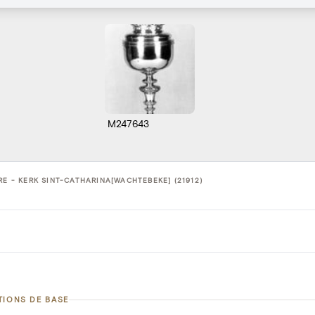
M247643
RE - KERK SINT-CATHARINA[WACHTEBEKE] (21912)
TIONS DE BASE