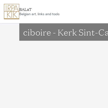
Aller au contenu principal
BALaT
Belgian art, links and tools
ciboire - Kerk Sint-