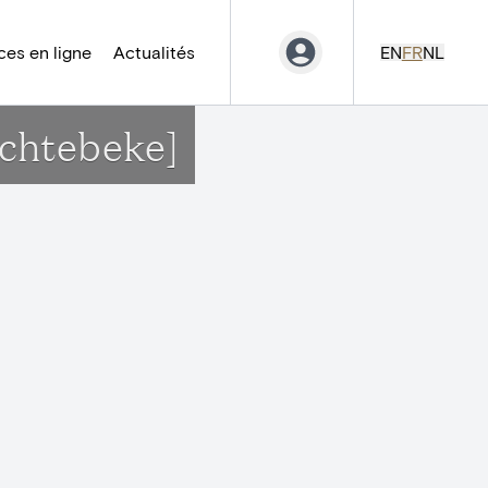
es en ligne
Actualités
EN
FR
NL
achtebeke]