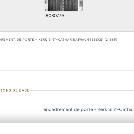
B080779
REMENT DE PORTE - KERK SINT-CATHARINA[WACHTEBEKE] (21885)
TIONS DE BASE
encadrement de porte - Kerk Sint-Catha
d'objet
21885