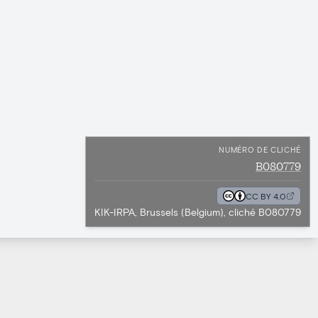
NUMÉRO DE CLICHÉ
B080779
CC BY 4.0
KIK-IRPA, Brussels (Belgium), cliché B080779