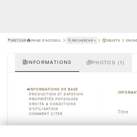
RETOUR
PAGE D'ACCUEIL
RECHERCHE
˅
OBJETS
ENCAD
INFORMATIONS
PHOTOS (1)
INFORMATIONS DE BASE
INFORMA
PRODUCTION ET DATATION
PROPRIÉTÉS PHYSIQUES
DROITS & CONDITIONS
D'UTILISATION
Titre
COMMENT CITER
Numéro 
0/50 photos
SÉLECTION À COMPARER