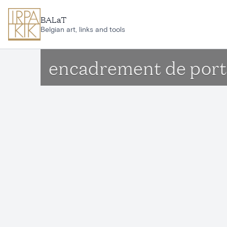
Aller au contenu principal
BALaT
Belgian art, links and tools
encadrement de port