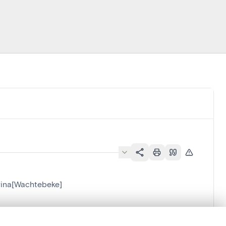
rina[Wachtebeke]