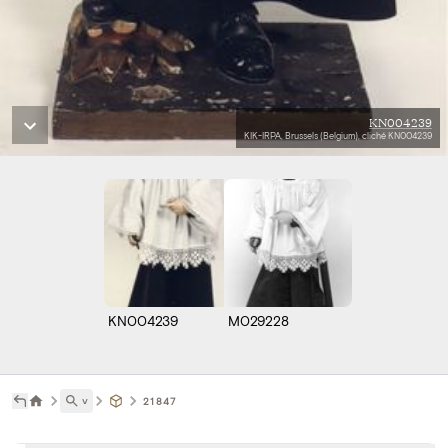
KN004239
KIK-IRPA, Brussels (Belgium), cliché KN004239
KN004239
M029228
˅
21847