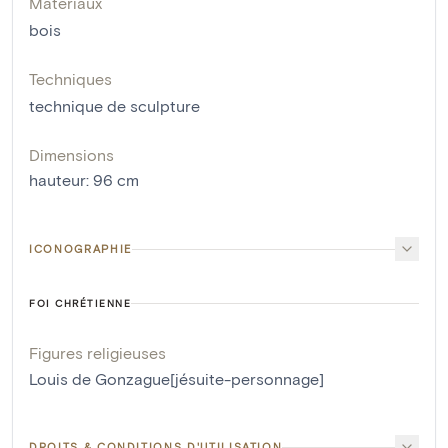
Matériaux
bois
Techniques
technique de sculpture
Dimensions
hauteur
:
96
cm
ICONOGRAPHIE
FOI CHRÉTIENNE
Figures religieuses
Louis de Gonzague[jésuite-personnage]
DROITS & CONDITIONS D'UTILISATION